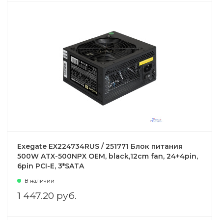
Exegate EX224734RUS / 251771 Блок питания
500W ATX-500NPX OEM, black,12cm fan, 24+4pin,
6pin PCI-E, 3*SATA
В наличии
1 447.20 руб.