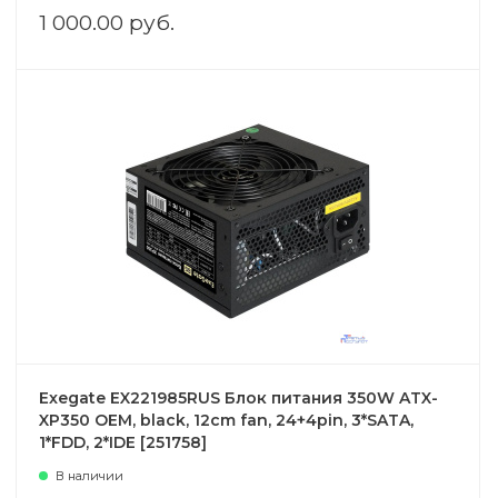
1 000.00 руб.
Exegate EX221985RUS Блок питания 350W ATX-
XP350 OEM, black, 12cm fan, 24+4pin, 3*SATA,
1*FDD, 2*IDE [251758]
В наличии