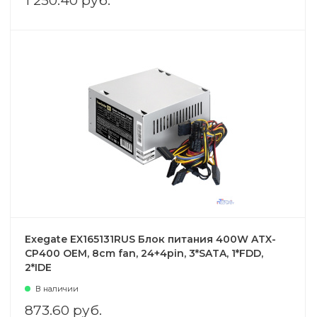
1 250.40 руб.
Exegate EX165131RUS Блок питания 400W ATX-
CP400 OEM, 8cm fan, 24+4pin, 3*SATA, 1*FDD,
2*IDE
В наличии
873.60 руб.