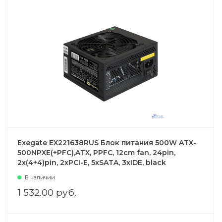
Exegate EX221638RUS Блок питания 500W ATX-
500NPXE(+PFC),ATX, PPFC, 12cm fan, 24pin,
2x(4+4)pin, 2xPCI-E, 5xSATA, 3xIDE, black
В наличии
1 532.00 руб.