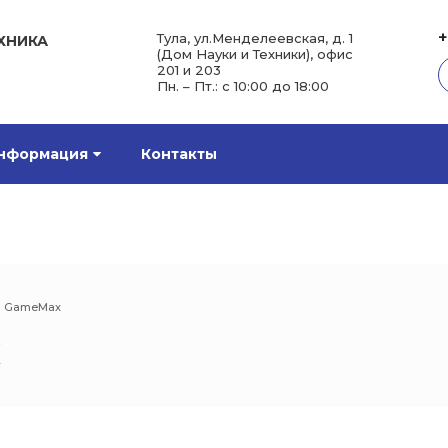
+
Тула, ул.Менделеевская, д. 1
ХНИКА
(Дом Науки и Техники), офис
201 и 203
Пн. – Пт.: с 10:00 до 18:00
нформация
Контакты
а GameMax
x