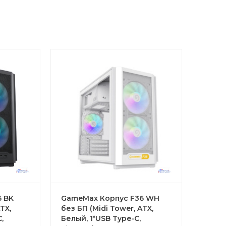
6 BK
GameMax Корпус F36 WH
TX,
без БП (Midi Tower, ATX,
,
Белый, 1*USB Type-C,