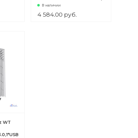
USB3.0+Type C, Зак. стекло)
В наличии
4 584.00 руб.
ez WT
.0,1*USB2.0)