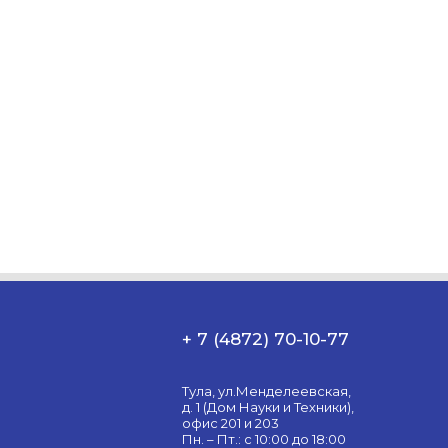
+ 7 (4872) 70-10-77
Тула, ул.Менделеевская,
д. 1 (Дом Науки и Техники),
офис 201 и 203
Пн. – Пт.: с 10:00 до 18:00