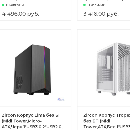
1*120; 1*140мм вент.
2*USB2.0, 2*120мм)
В наличии
В наличии
4 496.00 руб.
3 416.00 руб.
Zircon Корпус Lima без БП
Zircon Корпус Trop
(Midi Tower,Micro-
без БП (Midi
ATX,Черн,1*USB3.0,2*USB2.0,
Tower,ATX,Бел,1*USB3