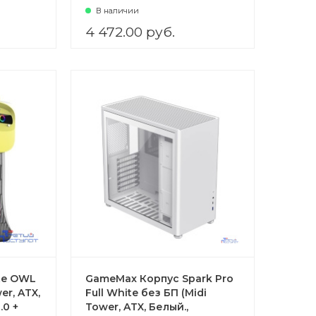
3*120мм)
В наличии
4 472.00 руб.
te OWL
GameMax Корпус Spark Pro
er, ATX,
Full White без БП (Midi
.0 +
Tower, ATX, Белый.,