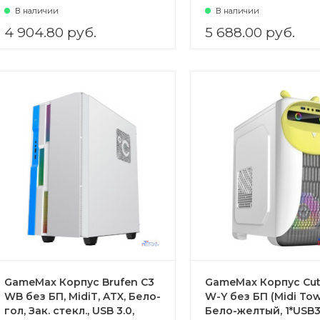
3*120мм)
3*120мм)
В наличии
В наличии
4 904.80 руб.
5 688.00 руб.
GameMax Корпус Brufen C3
GameMax Корпус Cu
WB без БП, MidiT, ATX, Бело-
W-Y без БП (Midi Tow
гол, Зак. стекл., USB 3.0,
Бело-желтый, 1*USB3