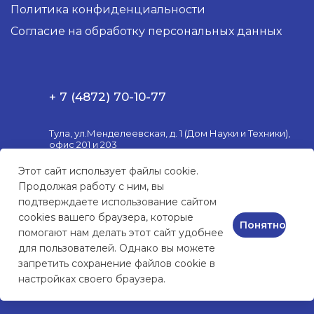
Политика конфиденциальности
Согласие на обработку персональных данных
+ 7 (4872) 70-10-77
Тула, ул.Менделеевская, д. 1 (Дом Науки и Техники),
офис 201 и 203
Пн. – Пт.: с 10:00 до 18:00
Этот сайт использует файлы cookie.
Продолжая работу с ним, вы
market@3postulat.ru
подтверждаете использование сайтом
cookies вашего браузера, которые
Понятно
помогают нам делать этот сайт удобнее
для пользователей. Однако вы можете
КОМПЬЮТЕРНАЯ ТЕХНИКА
и сервисное обслуживание
запретить сохранение файлов cookie в
настройках своего браузера.