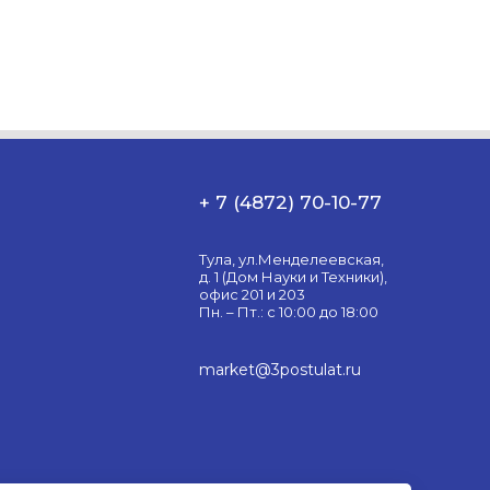
+ 7 (4872) 70-10-77
Тула, ул.Менделеевская,
д. 1 (Дом Науки и Техники),
офис 201 и 203
Пн. – Пт.: с 10:00 до 18:00
market@3postulat.ru