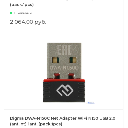
(pack:1pcs)
В наличии
2 064.00 руб.
Digma DWA-N150C Net Adapter WiFi N150 USB 2.0
(ant.int) 1ant. (pack:1pcs)