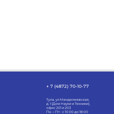
+ 7 (4872) 70-10-77
Тула, ул.Менделеевская,
д. 1 (Дом Науки и Техники),
офис 201 и 203
Пн. – Пт.: с 10:00 до 18:00