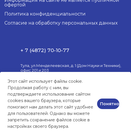
Информация на сайте не является публичной
офертой
Политика конфиденциальности
Согласие на обработку персональных данных
+ 7 (4872) 70-10-77
Тула, ул.Менделеевская, д. 1 (Дом Науки и Техники),
офис 201 и 203
Пн. – Пт.: с 10:00 до 18:00
Этот сайт использует файлы cookie.
Продолжая работу с ним, вы
market@3postulat.ru
подтверждаете использование сайтом
cookies вашего браузера, которые
Понятно
помогают нам делать этот сайт удобнее
для пользователей. Однако вы можете
КОМПЬЮТЕРНАЯ ТЕХНИКА
и сервисное обслуживание
запретить сохранение файлов cookie в
настройках своего браузера.