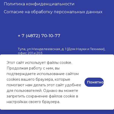
Политика конфиденциальности
Согласие на обработку персональных данных
+ 7 (4872) 70-10-77
Тула, ул.Менделеевская, д. 1 (Дом Науки и Техники),
офис 201 и 203
Пн. – Пт.: с 10:00 до 18:00
Этот сайт использует файлы cookie.
Продолжая работу с ним, вы
market@3postulat.ru
подтверждаете использование сайтом
cookies вашего браузера, которые
Понятно
помогают нам делать этот сайт удобнее
для пользователей. Однако вы можете
КОМПЬЮТЕРНАЯ ТЕХНИКА
и сервисное обслуживание
запретить сохранение файлов cookie в
настройках своего браузера.