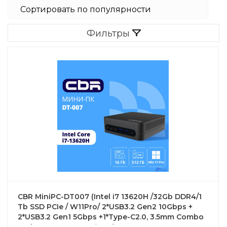
Фильтры
CBR MiniPC-DT007 (Intel i7 13620H /32Gb DDR4/1
Tb SSD PCIe / W11Pro/ 2*USB3.2 Gen2 10Gbps +
2*USB3.2 Gen1 5Gbps +1*Type-C2.0, 3.5mm Combo