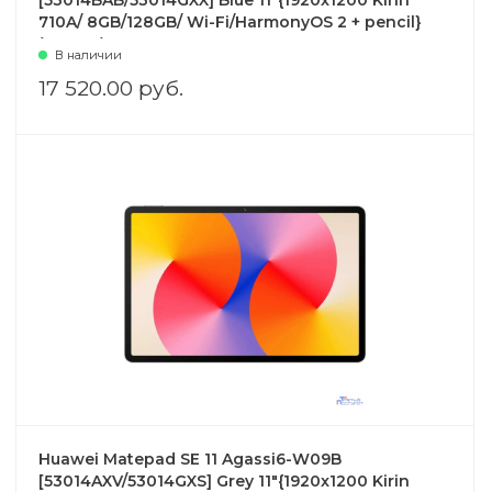
[53014BAB/53014GXX] Blue 11"{1920x1200 Kirin
710A/ 8GB/128GB/ Wi-Fi/HarmonyOS 2 + pencil}
(125270)
В наличии
17 520.00 руб.
Huawei Matepad SE 11 Agassi6-W09B
[53014AXV/53014GXS] Grey 11"{1920x1200 Kirin