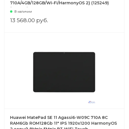
710A/4GB/128GB/Wi-Fi/HarmonyOS 2} (125249)
(158438)
В наличии
13 568.00 руб.
Huawei MatePad SE 11 Agassi6-W09C 710A 8C
RAM6Gb ROM128Gb 11" IPS 1920x1200 HarmonyOS