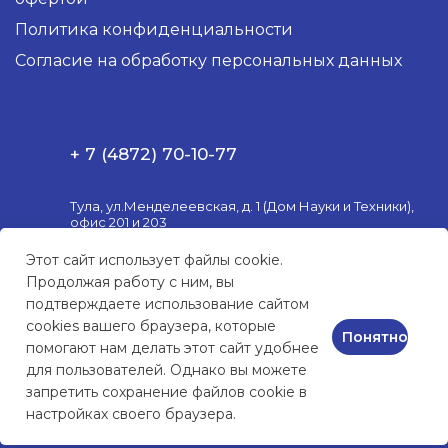
Политика конфиденциальности
Согласие на обработку персональных данных
+ 7 (4872) 70-10-77
Тула, ул.Менделеевская, д. 1 (Дом Науки и Техники),
офис 201 и 203
Пн. – Пт.: с 10:00 до 18:00
Этот сайт использует файлы cookie.
Продолжая работу с ним, вы
market@3postulat.ru
подтверждаете использование сайтом
cookies вашего браузера, которые
Понятно
помогают нам делать этот сайт удобнее
для пользователей. Однако вы можете
КОМПЬЮТЕРНАЯ ТЕХНИКА
и сервисное обслуживание
запретить сохранение файлов cookie в
настройках своего браузера.