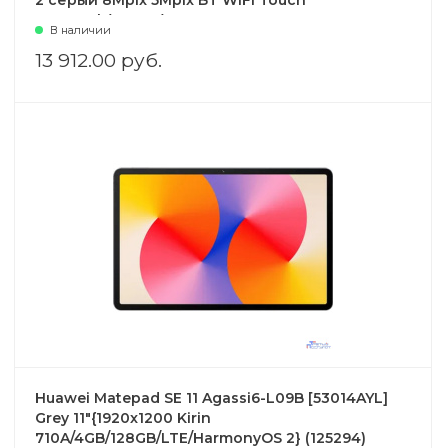
2 серый 8Mpix 5Mpix BT WiFi Touch
7700mAh(125256) 53014GXT
В наличии
13 912.00 руб.
Huawei Matepad SE 11 Agassi6-L09B [53014AYL]
Grey 11"{1920x1200 Kirin
710A/4GB/128GB/LTE/HarmonyOS 2} (125294)