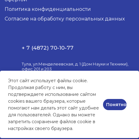
Политика конфиденциальности
Согласие на обработку персональных данных
+ 7 (4872) 70-10-77
Тула, ул.Менделеевская, д. 1 (Дом Науки и Техники),
офис 201 и 203
Пн. – Пт.: с 10:00 до 18:00
Этот сайт использует файлы cookie.
Продолжая работу с ним, вы
market@3postulat.ru
подтверждаете использование сайтом
cookies вашего браузера, которые
Понятно
помогают нам делать этот сайт удобнее
для пользователей. Однако вы можете
КОМПЬЮТЕРНАЯ ТЕХНИКА
и сервисное обслуживание
запретить сохранение файлов cookie в
настройках своего браузера.