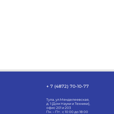
+ 7 (4872) 70-10-77
Тула, ул.Менделеевская,
д. 1 (Дом Науки и Техники),
офис 201 и 203
Пн. – Пт.: с 10:00 до 18:00